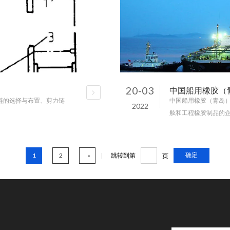
20-03
中国船用橡胶（
链的选择与布置、剪力链
中国船用橡胶（青岛）
2022
舷和工程橡胶制品的企
诚的服务。u 主营产
确定
1
2
»
|
跳转到第
页