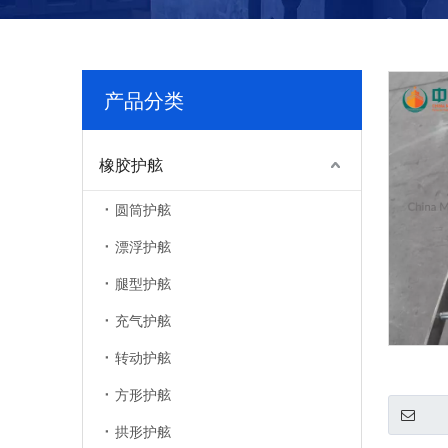
产品分类
橡胶护舷
圆筒护舷
漂浮护舷
腿型护舷
充气护舷
转动护舷
方形护舷
拱形护舷