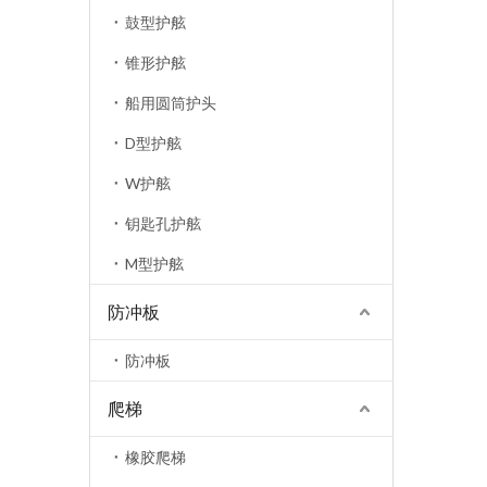
鼓型护舷
锥形护舷
船用圆筒护头
D型护舷
W护舷
钥匙孔护舷
M型护舷
防冲板
防冲板
爬梯
橡胶爬梯