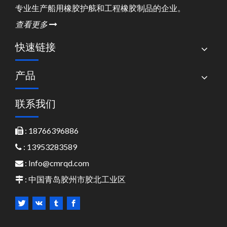
专业生产船用橡胶护舷和工程橡胶制品的企业。
查看更多

快速链接
产品
联系我们
: 18766396886

: 13953283589

:
Info@cmrqd.com

: 中国青岛胶州市胶北工业区
