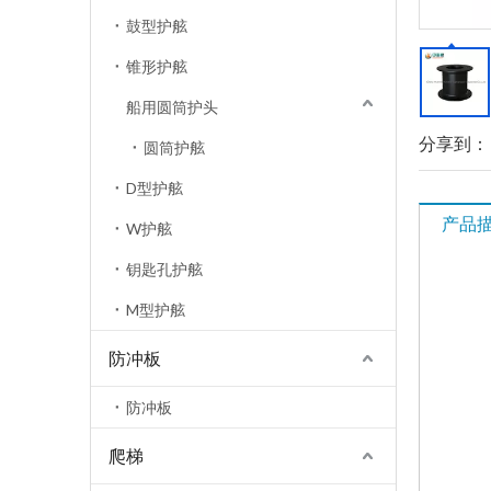
鼓型护舷
锥形护舷
船用圆筒护头
分享到：
圆筒护舷
D型护舷
产品
W护舷
钥匙孔护舷
M型护舷
防冲板
防冲板
爬梯