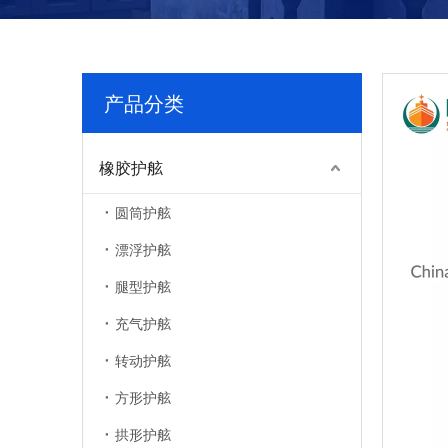
产品分类
橡胶护舷
圆筒护舷
漂浮护舷
腿型护舷
充气护舷
转动护舷
方形护舷
拱形护舷