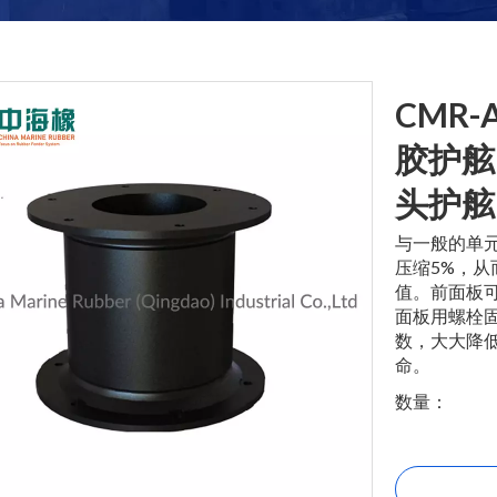
CMR-A
胶护舷
头护
与一般的单
压缩5%，从
值。前面板
面板用螺栓固
数，大大降
命。
数量：