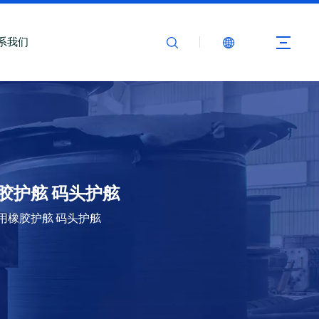
系我们
船用橡胶护舷 码头护舷
舷 船用橡胶护舷 码头护舷