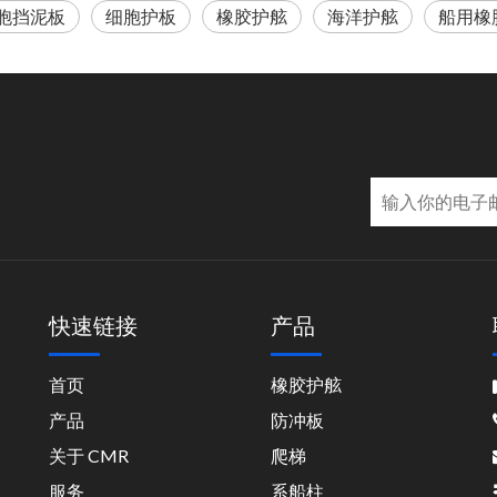
胞挡泥板
细胞护板
橡胶护舷
海洋护舷
船用橡
快速链接
产品
首页
橡胶护舷
中
产品
防冲板
关于 CMR
爬梯
服务
系船柱