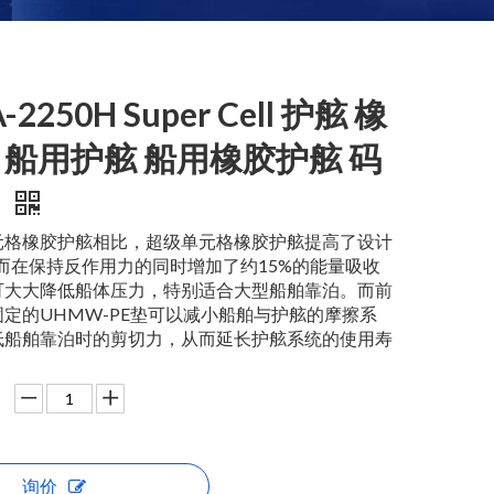
-2250H Super Cell 护舷 橡
 船用护舷 船用橡胶护舷 码
舷
元格橡胶护舷相比，超级单元格橡胶护舷提高了设计
而在保持反作用力的同时增加了约15%的能量吸收
可大大降低船体压力，特别适合大型船舶靠泊。而前
定的UHMW-PE垫可以减小船舶与护舷的摩擦系
低船舶靠泊时的剪切力，从而延长护舷系统的使用寿
询价