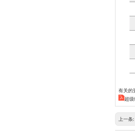
有关的更
超级
上一条: