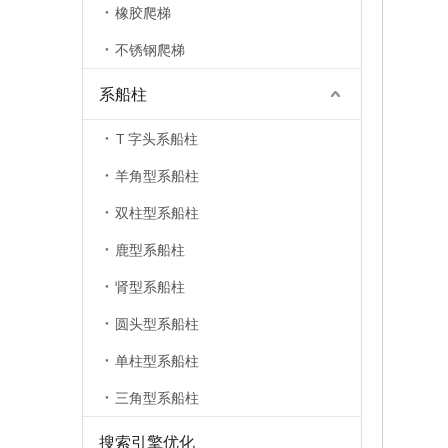
橡胶爬梯
不锈钢爬梯
系船柱
T 字头系船柱
羊角型系船柱
双柱型系船柱
鹿型系船柱
肾型系船柱
圆头型系船柱
单柱型系船柱
三角型系船柱
搜索引擎优化