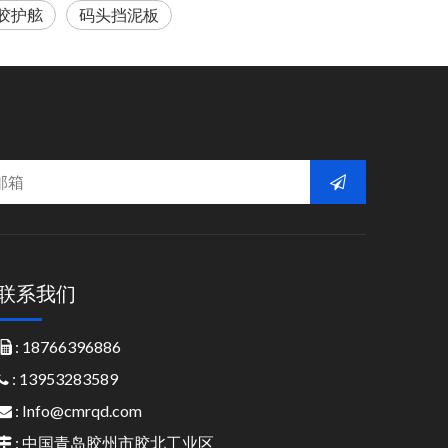
胶护舷
码头挡泥板
联系我们
: 18766396886

: 13953283589

:
Info@cmrqd.com

: 中国青岛胶州市胶北工业区
