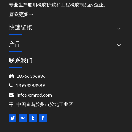
专业生产船用橡胶护舷和工程橡胶制品的企业。
查看更多

快速链接
产品
联系我们
: 18766396886

: 13953283589

:
Info@cmrqd.com

: 中国青岛胶州市胶北工业区
