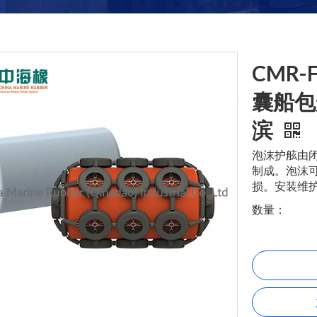
CMR-
囊船包
滨
泡沫护舷由
制成。泡沫
损。安装维
数量：