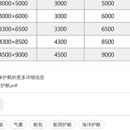
沫护舷的更多详细信息
护舷.pdf
舷
气囊
船包
船用护舷
海洋护舷