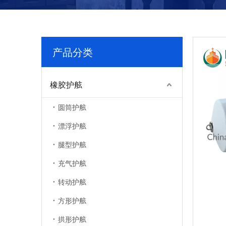
产品分类
橡胶护舷
圆筒护舷
漂浮护舷
腿型护舷
充气护舷
转动护舷
方形护舷
拱形护舷