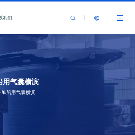
系我们
舷船用气囊横滨
舷船护舷船用气囊横滨