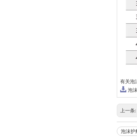
有关泡
泡沫
上一条:
泡沫护