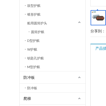
鼓型护舷
锥形护舷
船用圆筒护头
分享到：
圆筒护舷
D型护舷
产品
W护舷
钥匙孔护舷
M型护舷
防冲板
防冲板
爬梯