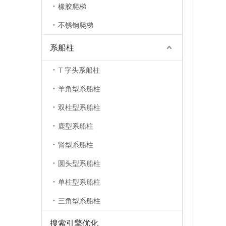
橡胶爬梯
不锈钢爬梯
系船柱
T 字头系船柱
羊角型系船柱
双柱型系船柱
鹿型系船柱
肾型系船柱
圆头型系船柱
单柱型系船柱
三角型系船柱
搜索引擎优化