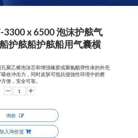
F-3300 x 6500 泡沫护舷气
船护舷船护舷船用气囊横
闭孔聚乙烯泡沫芯和增强橡胶或聚氨酯弹性体的外壳
可吸收冲击力，同时皮肤可抵抗侵蚀性环境中的磨
护方便，安全可靠。
询价
加入询价篮