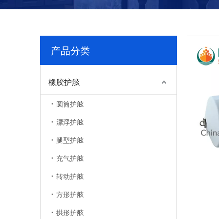
产品分类
橡胶护舷
圆筒护舷
漂浮护舷
腿型护舷
充气护舷
转动护舷
方形护舷
拱形护舷