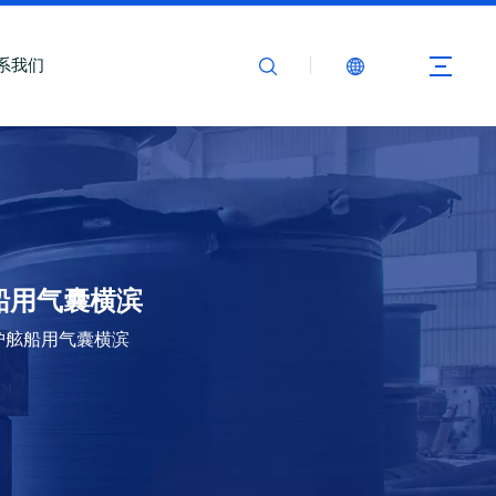
系我们
舷船用气囊横滨
舷船护舷船用气囊横滨