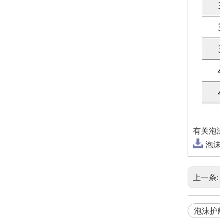
有关泡
泡沫
上一条:
泡沫护