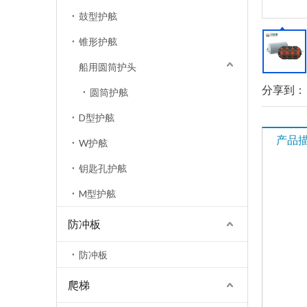
鼓型护舷
锥形护舷
船用圆筒护头
分享到：
圆筒护舷
D型护舷
产品
W护舷
钥匙孔护舷
M型护舷
防冲板
防冲板
爬梯