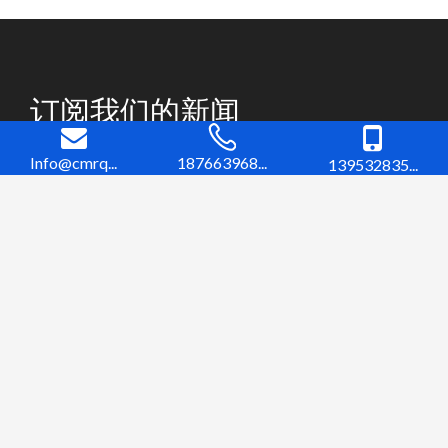
订阅我们的新闻
获取有关新产品和即将到来的销售的最新更新
Info@cmrq...
187663968...
139532835...
中国中海橡胶（青岛）实业有限公司（CMR）是中国
专业生产船用橡胶护舷和工程橡胶制品的企业。